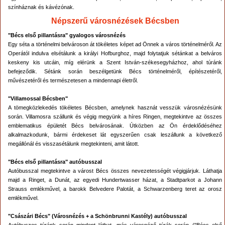
színháznak és kávézónak.
Népszerű városnézések Bécsben
"Bécs első pillantásra" gyalogos városnézés
Egy séta a történelmi belvároson át tökéletes képet ad Önnek a város történelméről. Az
Operától indulva elsétálunk a királyi Hofburghoz, majd folytatjuk sétánkat a belváros
keskeny kis utcáin, míg elérünk a Szent István-székesegyházhoz, ahol túránk
befejeződik. Sétánk során beszélgetünk Bécs történelméről, építészetéről,
művészetéről és természetesen a mindennapi életről.
"Villamossal Bécsben"
A tömegközlekedés tökéletes Bécsben, amelynek hasznát vesszük városnézésünk
során. Villamosra szállunk és végig megyünk a híres Ringen, megtekintve az összes
emblematikus épületét Bécs belvárosának. Útközben az Ön érdeklődéséhez
alkalmazkodunk, bármi érdekeset lát egyszerűen csak leszállunk a következő
megállónál és visszasétálunk megtekinteni, amit látott.
"Bécs első pillantásra" autóbusszal
Autóbusszal megtekintve a várost Bécs összes nevezetességét végigjárjuk. Láthatja
majd a Ringet, a Dunát, az egyedi Hundertwasser házat, a Stadtparkot a Johann
Strauss emlékművel, a barokk Belvedere Palotát, a Schwarzenberg teret az orosz
emlékművel.
"Császári Bécs" (Városnézés + a Schönbrunni Kastély) autóbusszal
Autóbuszos túránk során mindent láthat, más városnéző túrák során ("Bécs első