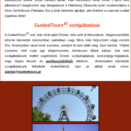
pillantásra") kiegészítve egy látogatással a Habsburg Dinasztia nyári rezidenciájára a
híres Schönbrunn Palotába. Ezt a túrát bárkinek ajánljuk, akit érdekel a császári család
izgalmas élete!
AT
GuidedTours
szolgáltatásai
AT
A GuidedTours
sok más túrát ajánl Önnek, mint amit itt felsoroltunk. Idegenvezetőink
készek bármelyik múzeumban, palotában, vagy Bécs más helyszínén végig vezetni
Önt. Amennyiben olyan túrát szeretne, amelyet itt nem talált meg, írjon nekünk. Többet
szeretne, mint csak egy idegenvezetés, kérdezzen tőlünk bátran. Sok más
szolgáltatásunk mellett segíthetünk Önnek szobafoglalását, koncertjegy-foglalását,
vagy éppen limuzin és
autóbuszbérlését
elintézni.
. Amennyiben bármelyik
szolgáltatásunk felkeltette érdeklődését, írjon az alábbi email címre:
ajanlat@guidedtours.at