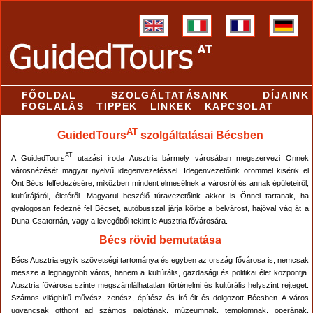
FŐOLDAL
SZOLGÁLTATÁSAINK
DÍJAINK
FOGLALÁS
TIPPEK
LINKEK
KAPCSOLAT
AT
GuidedTours
szolgáltatásai Bécsben
AT
A GuidedTours
utazási iroda Ausztria bármely városában megszervezi Önnek
városnézését magyar nyelvű idegenvezetéssel. Idegenvezetőink örömmel kisérik el
Önt Bécs felfedezésére, miközben mindent elmesélnek a városról és annak épületeiről,
kultúrájáról, életéről. Magyarul beszélő túravezetőink akkor is Önnel tartanak, ha
gyalogosan fedezné fel Bécset, autóbusszal járja körbe a belvárost, hajóval vág át a
Duna-Csatornán, vagy a levegőből tekint le Ausztria fővárosára.
Bécs rövid bemutatása
Bécs Ausztria egyik szövetségi tartománya és egyben az ország fővárosa is, nemcsak
messze a legnagyobb város, hanem a kultúrális, gazdasági és politikai élet központja.
Ausztria fővárosa szinte megszámlálhatatlan történelmi és kultúrális helyszínt rejteget.
Számos világhírű művész, zenész, építész és író élt és dolgozott Bécsben. A város
ugyancsak otthont ad számos palotának, múzeumnak, templomnak, operának,